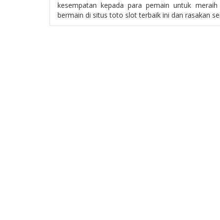
kesempatan kepada para pemain untuk meraih 
bermain di situs toto slot terbaik ini dan rasaka