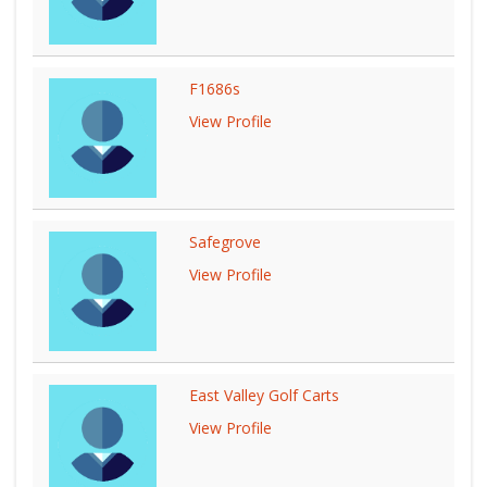
F1686s
View Profile
Safegrove
View Profile
East Valley Golf Carts
View Profile