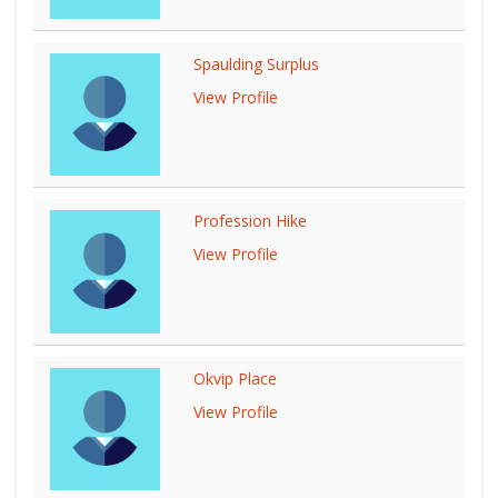
Spaulding Surplus
View Profile
Profession Hike
View Profile
Okvip Place
View Profile