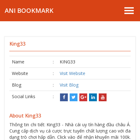
ANI BOOKMARK
King33
Name
:
KING33
Website
:
Visit Website
Blog
:
Visit Blog
Social Links
:
About King33
Thông tin chi tiết: King33 - Nhà cái uy tín hàng đầu châu Á.
Cung cấp dịch vụ cá cược trực tuyến chất lượng cao với đa
dạng trò chơi hấp dẫn. Click vào để nhận khuyến mãi 100k.