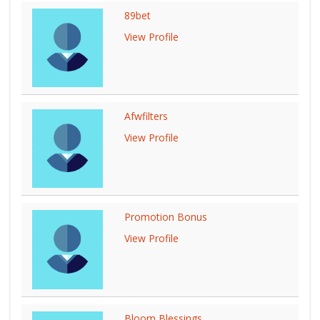
89bet
View Profile
Afwfilters
View Profile
Promotion Bonus
View Profile
Bloom Blessings