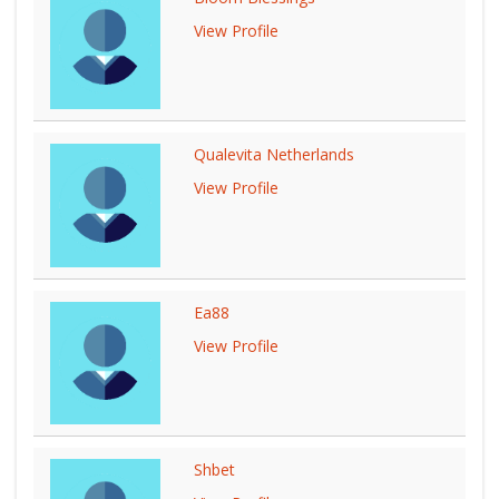
View Profile
Qualevita Netherlands
View Profile
Ea88
View Profile
Shbet