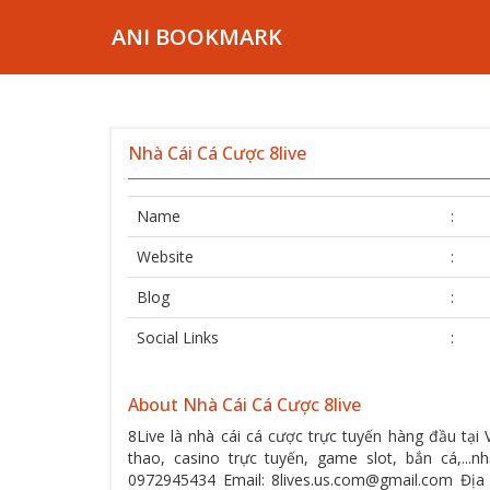
ANI BOOKMARK
Nhà Cái Cá Cược 8live
Name
:
Website
:
Blog
:
Social Links
:
About Nhà Cái Cá Cược 8live
8Live là nhà cái cá cược trực tuyến hàng đầu tại
thao, casino trực tuyến, game slot, bắn cá,...n
0972945434 Email:
8lives.us.com@gmail.com
Địa 