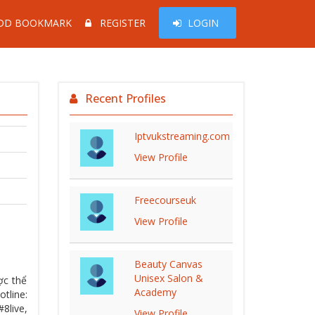
DD BOOKMARK
REGISTER
LOGIN
Recent Profiles
Iptvukstreaming.com
View Profile
Freecourseuk
View Profile
Beauty Canvas
Unisex Salon &
ợc thể
Academy
tline:
8live,
View Profile