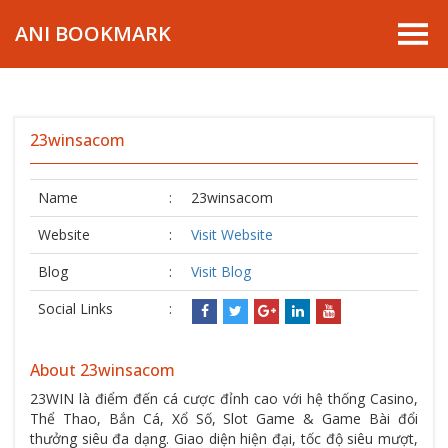
ANI BOOKMARK
23winsacom
Name
:
23winsacom
Website
:
Visit Website
Blog
:
Visit Blog
Social Links
:
About 23winsacom
23WIN là điểm đến cá cược đỉnh cao với hệ thống Casino,
Thể Thao, Bắn Cá, Xổ Số, Slot Game & Game Bài đổi
thưởng siêu đa dạng. Giao diện hiện đại, tốc độ siêu mượt,