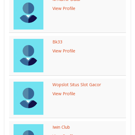
View Profile
Bk33
View Profile
Wopslot Situs Slot Gacor
View Profile
Iwin Club